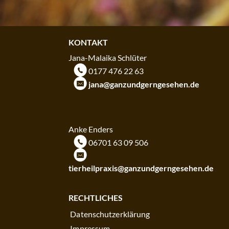
KONTAKT
Jana-Malaika Schlüter
m
0177 476 22 63
k
jana@ganzundgerngesehen.de
KONTAKT
Anke Enders
m
06701 63 09 506
k
tierheilpraxis@ganzundgerngesehen.de
RECHTLICHES
Datenschutzerklärung
Impressum