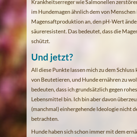
Krankheitserreger wie Salmonellen zerstören.
im Hundemagen ähnlich dem von Menschen ist.
Magensaftproduktion an, den pH-Wert ändert
säureresistent. Das bedeutet, dass die Mage
schützt.
Und jetzt?
All diese Punkte lassen mich zu dem Schluss
von Beutetieren, und Hunde ernähren zu wollen
bedeuten, dass ich grundsätzlich gegen rohes
Lebensmittel bin. Ich bin aber davon überzeu
(manchmal) einhergehende Ideologie nicht de
betrachten.
Hunde haben sich schon immer mit dem ernä