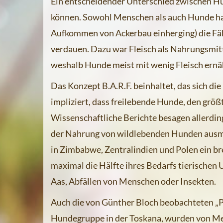
Ein entscheidender Unterschied zwischen Hu
können. Sowohl Menschen als auch Hunde ha
Aufkommen von Ackerbau einherging) die Fäh
verdauen. Dazu war Fleisch als Nahrungsmit
weshalb Hunde meist mit wenig Fleisch ernä
Das Konzept B.A.R.F. beinhaltet, das sich di
impliziert, dass freilebende Hunde, den größ
Wissenschaftliche Berichte besagen allerding
der Nahrung von wildlebenden Hunden ausma
in Zimbabwe, Zentralindien und Polen ein b
maximal die Hälfte ihres Bedarfs tierischen 
Aas, Abfällen von Menschen oder Insekten.
Auch die von Günther Bloch beobachteten „Pi
Hundegruppe in der Toskana, wurden von Me