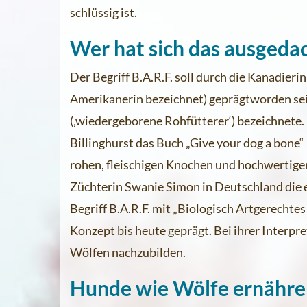
schlüssig ist.
Wer hat sich das ausgeda
Der Begriff B.A.R.F. soll durch die Kanadieri
Amerikanerin bezeichnet) geprägtworden sei
(‚wiedergeborene Rohfütterer‘) bezeichnete. 
Billinghurst das Buch „Give your dog a bone“
rohen, fleischigen Knochen und hochwertigen
Züchterin Swanie Simon in Deutschland die e
Begriff B.A.R.F. mit „Biologisch Artgerechte
Konzept bis heute geprägt. Bei ihrer Interpr
Wölfen nachzubilden.
Hunde wie Wölfe ernähr