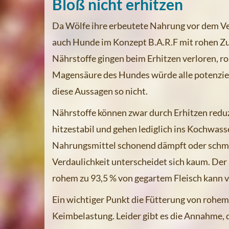
Bloß nicht erhitzen
Da Wölfe ihre erbeutete Nahrung vor dem Ve
auch Hunde im Konzept B.A.R.F mit rohen Zu
Nährstoffe gingen beim Erhitzen verloren, r
Magensäure des Hundes würde alle potenziel
diese Aussagen so nicht.
Nährstoffe können zwar durch Erhitzen reduzi
hitzestabil und gehen lediglich ins Kochwas
Nahrungsmittel schonend dämpft oder schmo
Verdaulichkeit unterscheidet sich kaum. Der
rohem zu 93,5 % von gegartem Fleisch kann 
Ein wichtiger Punkt die Fütterung von rohem F
Keimbelastung. Leider gibt es die Annahme,