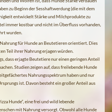
nden und Wölfen ist, dass Hunde Stärke verdauen
ben zu Beginn der Sesshaftwerdung (die mit dem
igkeit entwickelt Stärke und Milchprodukte zu
tel immer kostbar und nicht im Überfluss vorhanden,
hrt wurden.
e Nahrung für Hunde an Beutetieren orientiert. Dies
ten Teil ihrer Nahrung erjagen würden.
s, dass erjagte Beutetiere nur einen geringen Anteil
chen. Studien zeigen auf, dass freilebende Hunde
reitgefächertes Nahrungsspektrum haben und nur
Ursprungs ist. Davon besteht ein großer Anteil aus
zza Hunde“, eine frei und wild lebende
nschen mit Nahrung versorgt. Obwohl alle Hunde