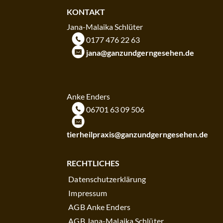
KONTAKT
Jana-Malaika Schlüter
m
0177 476 22 63
k
jana@ganzundgerngesehen.de
KONTAKT
Anke Enders
m
06701 63 09 506
k
tierheilpraxis@ganzundgerngesehen.de
RECHTLICHES
Datenschutzerklärung
Impressum
AGB Anke Enders
AGB Jana-Malaika Schlüter