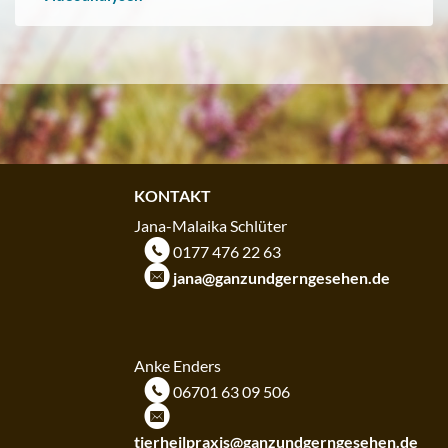
KONTAKT
Jana-Malaika Schlüter
m
0177 476 22 63
k
jana@ganzundgerngesehen.de
KONTAKT
Anke Enders
m
06701 63 09 506
k
tierheilpraxis@ganzundgerngesehen.de